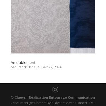
Ameublement
par
Franck Benaud
|
Avr 22, 2024
©
Claeys
-
Réalisation Entourage Communication
-
document.getElementById('dynamic-year').innerHTML